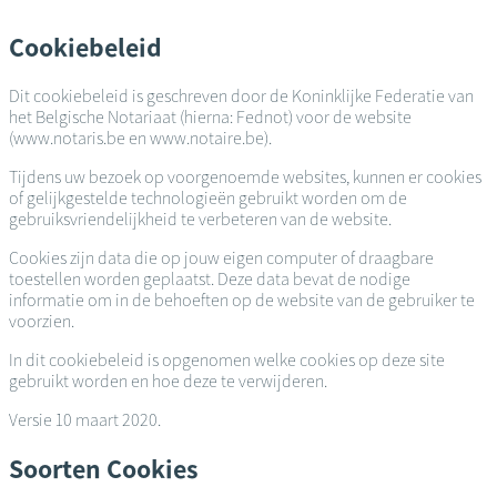
Overslaan
en
Cookiebeleid
naar
de
Dit cookiebeleid is geschreven door de Koninklijke Federatie van
inhoud
het Belgische Notariaat (hierna: Fednot) voor de website
gaan
(www.notaris.be en www.notaire.be).
Tijdens uw bezoek op voorgenoemde websites, kunnen er cookies
of gelijkgestelde technologieën gebruikt worden om de
gebruiksvriendelijkheid te verbeteren van de website.
Cookies zijn data die op jouw eigen computer of draagbare
toestellen worden geplaatst. Deze data bevat de nodige
informatie om in de behoeften op de website van de gebruiker te
voorzien.
In dit cookiebeleid is opgenomen welke cookies op deze site
gebruikt worden en hoe deze te verwijderen.
Versie 10 maart 2020.
Soorten Cookies